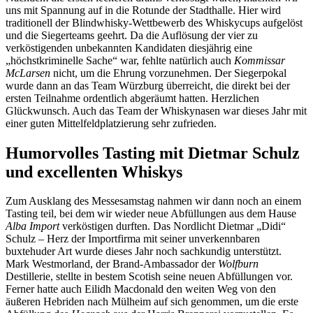
uns mit Spannung auf in die Rotunde der Stadthalle. Hier wird
traditionell der Blindwhisky-Wettbewerb des Whiskycups aufgelöst
und die Siegerteams geehrt. Da die Auflösung der vier zu
verköstigenden unbekannten Kandidaten diesjährig eine
„höchstkriminelle Sache“ war, fehlte natürlich auch
Kommissar
McLarsen
nicht, um die Ehrung vorzunehmen. Der Siegerpokal
wurde dann an das Team Würzburg überreicht, die direkt bei der
ersten Teilnahme ordentlich abgeräumt hatten. Herzlichen
Glückwunsch. Auch das Team der Whiskynasen war dieses Jahr mit
einer guten Mittelfeldplatzierung sehr zufrieden.
Humorvolles Tasting mit Dietmar Schulz
und excellenten Whiskys
Zum Ausklang des Messesamstag nahmen wir dann noch an einem
Tasting teil, bei dem wir wieder neue Abfüllungen aus dem Hause
Alba Import
verköstigen durften. Das Nordlicht Dietmar „Didi“
Schulz – Herz der Importfirma mit seiner unverkennbaren
buxtehuder Art wurde dieses Jahr noch sachkundig unterstützt.
Mark Westmorland, der Brand-Ambassador der
Wolfburn
Destillerie, stellte in bestem Scotish seine neuen Abfüllungen vor.
Ferner hatte auch Eilidh Macdonald den weiten Weg von den
äußeren Hebriden nach Mülheim auf sich genommen, um die erste