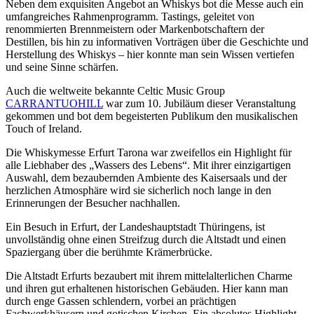
Neben dem exquisiten Angebot an Whiskys bot die Messe auch ein
umfangreiches Rahmenprogramm. Tastings, geleitet von
renommierten Brennmeistern oder Markenbotschaftern der
Destillen, bis hin zu informativen Vorträgen über die Geschichte und
Herstellung des Whiskys – hier konnte man sein Wissen vertiefen
und seine Sinne schärfen.
Auch die weltweite bekannte Celtic Music Group
CARRANTUOHILL
war zum 10. Jubiläum dieser Veranstaltung
gekommen und bot dem begeisterten Publikum den musikalischen
Touch of Ireland.
Die Whiskymesse Erfurt Tarona war zweifellos ein Highlight für
alle Liebhaber des „Wassers des Lebens“. Mit ihrer einzigartigen
Auswahl, dem bezaubernden Ambiente des Kaisersaals und der
herzlichen Atmosphäre wird sie sicherlich noch lange in den
Erinnerungen der Besucher nachhallen.
Ein Besuch in Erfurt, der Landeshauptstadt Thüringens, ist
unvollständig ohne einen Streifzug durch die Altstadt und einen
Spaziergang über die berühmte Krämerbrücke.
Die Altstadt Erfurts bezaubert mit ihrem mittelalterlichen Charme
und ihren gut erhaltenen historischen Gebäuden. Hier kann man
durch enge Gassen schlendern, vorbei an prächtigen
Fachwerkhäusern und gotischen Kirchen. Ein absolutes Highlight