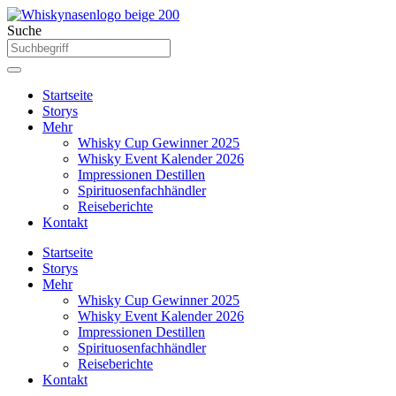
Zum
Inhalt
Suche
springen
Startseite
Storys
Mehr
Whisky Cup Gewinner 2025
Whisky Event Kalender 2026
Impressionen Destillen
Spirituosenfachhändler
Reiseberichte
Kontakt
Startseite
Storys
Mehr
Whisky Cup Gewinner 2025
Whisky Event Kalender 2026
Impressionen Destillen
Spirituosenfachhändler
Reiseberichte
Kontakt