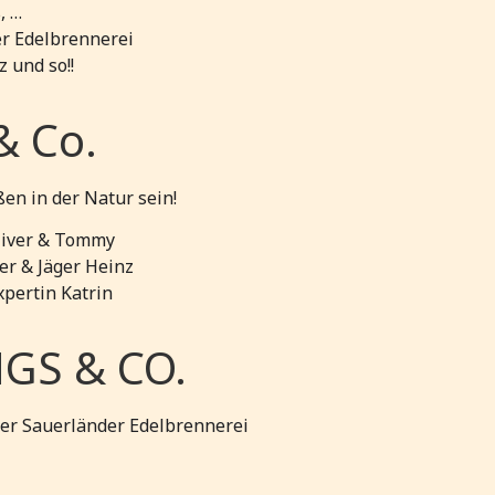
, …
er Edelbrennerei
z und so!!
& Co.
n in der Natur sein!
liver & Tommy
er & Jäger Heinz
pertin Katrin
GS & CO.
der Sauerländer Edelbrennerei