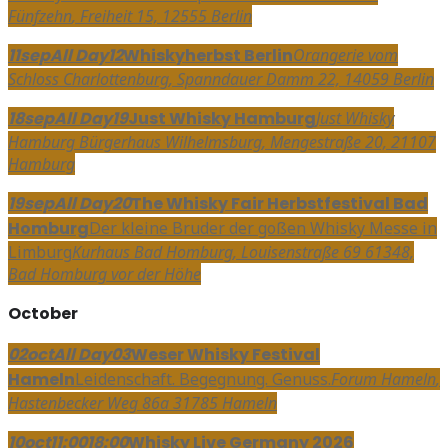
Fünfzehn
, Freiheit 15, 12555 Berlin
11
sep
All Day
12
Whiskyherbst Berlin
Orangerie vom
Schloss Charlottenburg
, Spanndauer Damm 22, 14059 Berlin
18
sep
All Day
19
Just Whisky Hamburg
Just Whisky
Hamburg Bürgerhaus Wilhelmsburg
, Mengestraße 20, 21107
Hamburg
19
sep
All Day
20
The Whisky Fair Herbstfestival Bad
Homburg
Der kleine Bruder der goßen Whisky Messe in
Limburg
Kurhaus Bad Homburg
, Louisenstraße 69 61348,
Bad Homburg vor der Höhe
October
02
oct
All Day
03
Weser Whisky Festival
Hameln
Leidenschaft. Begegnung. Genuss.
Forum Hameln
,
Hastenbecker Weg 86a 31785 Hameln
10
oct
11:00
18:00
Whisky Live Germany 2026