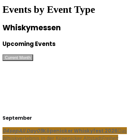
Events by Event Type
Whiskymessen
Upcoming Events
Current Month
September
04
sep
All Day
05
Köpenicker Whiskyfest 2026
Das
Whiskyerlebnis in der Köpenicker Altstadt
Freiheit