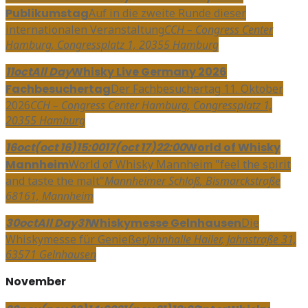
Publikumstag
Auf in die zweite Runde dieser
internationalen Veranstaltung
CCH – Congress Center
Hamburg
, Congressplatz 1, 20355 Hamburg
11
oct
All Day
Whisky Live Germany 2026
Fachbesuchertag
Der Fachbesuchertag 11. Oktober
2026
CCH – Congress Center Hamburg
, Congressplatz 1,
20355 Hamburg
16
oct
(oct 16)
15:00
17
(oct 17)
22:00
World of Whisky
Mannheim
World of Whisky Mannheim "feel the spirit
and taste the malt"
Mannheimer Schloß
, Bismarckstraße
68161, Mannheim
30
oct
All Day
31
Whiskymesse Gelnhausen
Die
Whiskymesse für Genießer
Jahnhalle Hailer
, Jahnstraße 31,
63571 Gelnhausen
November