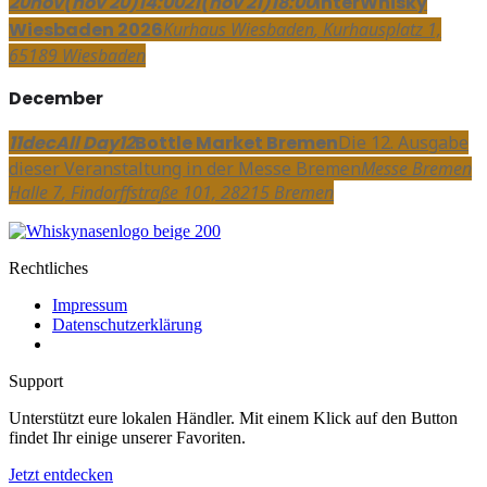
20
nov
(nov 20)
14:00
21
(nov 21)
18:00
InterWhisky
Wiesbaden 2026
Kurhaus Wiesbaden
, Kurhausplatz 1,
65189 Wiesbaden
December
11
dec
All Day
12
Bottle Market Bremen
Die 12. Ausgabe
dieser Veranstaltung in der Messe Bremen
Messe Bremen
Halle 7
, Findorffstraße 101, 28215 Bremen
Rechtliches
Impressum
Datenschutzerklärung
Support
Unterstützt eure lokalen Händler. Mit einem Klick auf den Button
findet Ihr einige unserer Favoriten.
Jetzt entdecken