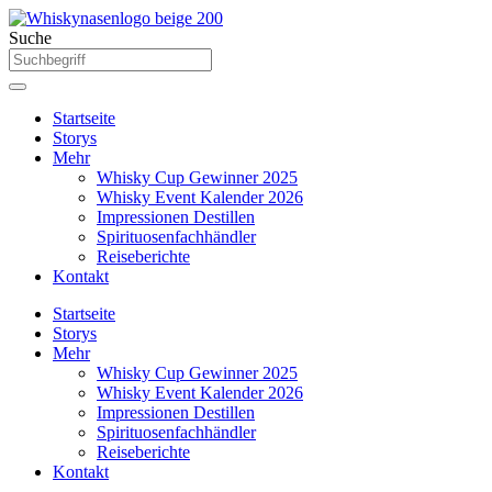
Zum
Inhalt
Suche
springen
Startseite
Storys
Mehr
Whisky Cup Gewinner 2025
Whisky Event Kalender 2026
Impressionen Destillen
Spirituosenfachhändler
Reiseberichte
Kontakt
Startseite
Storys
Mehr
Whisky Cup Gewinner 2025
Whisky Event Kalender 2026
Impressionen Destillen
Spirituosenfachhändler
Reiseberichte
Kontakt