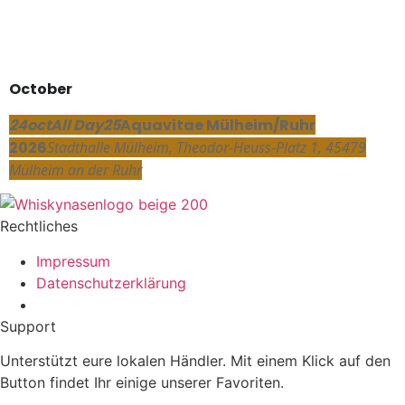
October
24
oct
All Day
25
Aquavitae Mülheim/Ruhr
2026
Stadthalle Mülheim
, Theodor-Heuss-Platz 1, 45479
Mülheim an der Ruhr
Rechtliches
Impressum
Datenschutzerklärung
Support
Unterstützt eure lokalen Händler. Mit einem Klick auf den
Button findet Ihr einige unserer Favoriten.